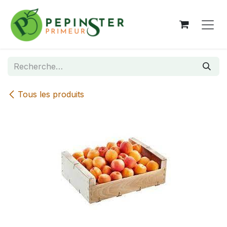
Se rendre au contenu
Tous les produits