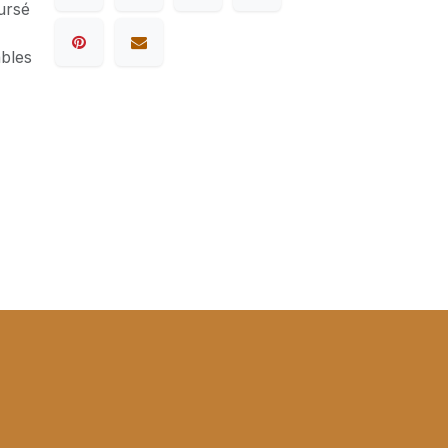
ursé
ables