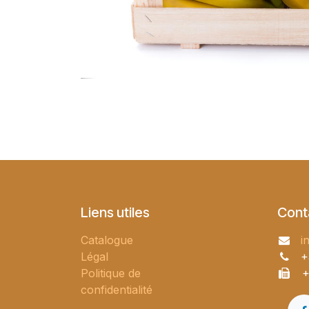
Liens utiles
Cont
Catalogue
i
Légal
+
Politique de
+
confidentialité