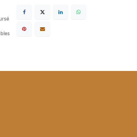
ursé
ables