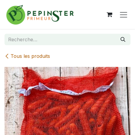
Se rendre au contenu
Tous les produits