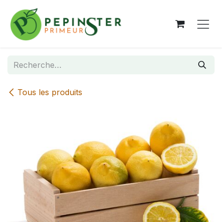
Se rendre au contenu
Tous les produits