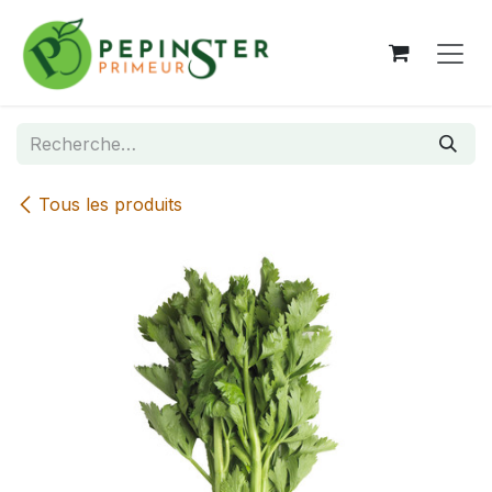
Se rendre au contenu
Tous les produits