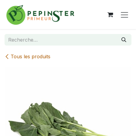
Se rendre au contenu
Tous les produits