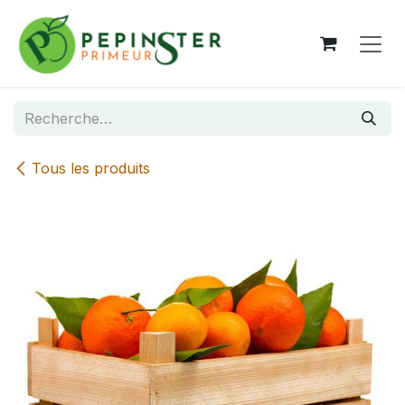
Se rendre au contenu
Tous les produits