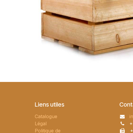
Liens utiles
Cont
Catalogue
i
Légal
+
Politique de
+