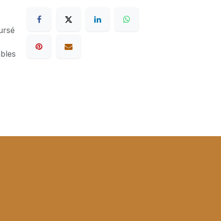
ursé
ables