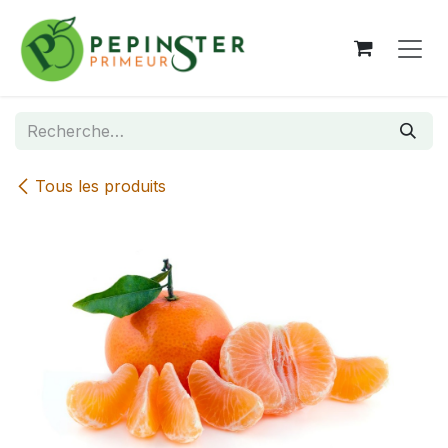
Se rendre au contenu
Tous les produits