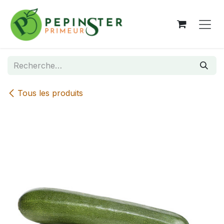
Se rendre au contenu
Tous les produits