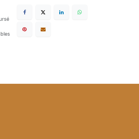
ursé
ables