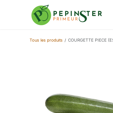
Se rendre au contenu
Tous les produits
COURGETTE PIECE (ES