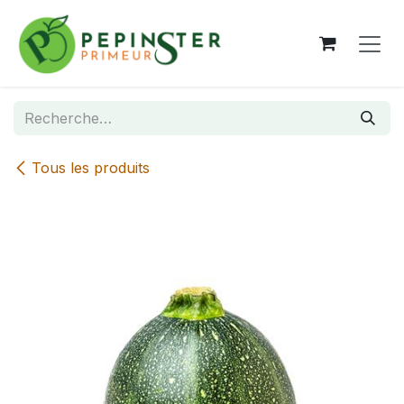
Se rendre au contenu
Tous les produits