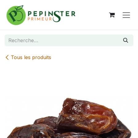
Se rendre au contenu
Tous les produits