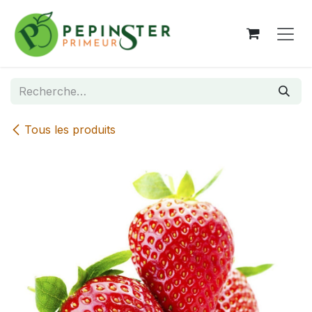
Se rendre au contenu
Tous les produits