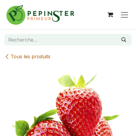
Se rendre au contenu
Tous les produits