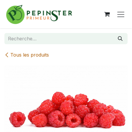
Se rendre au contenu
Tous les produits