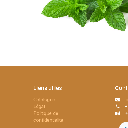
Liens utiles
Cont
Catalogue
i
Légal
+
Politique de
+
confidentialité