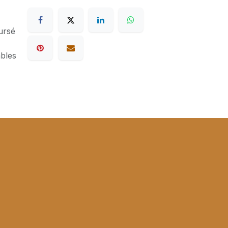
ursé
ables