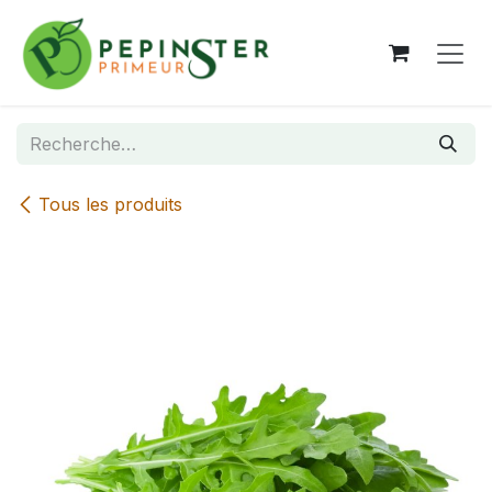
Se rendre au contenu
Tous les produits