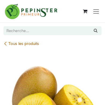
Se rendre au contenu
Tous les produits