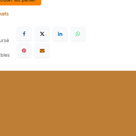
haits
ursé
ables