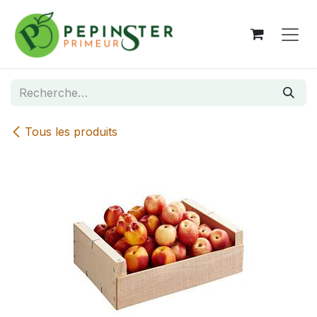
Se rendre au contenu
Tous les produits