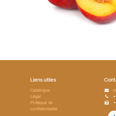
Liens utiles
Cont
Catalogue
i
Légal
+
Politique de
+
confidentialité