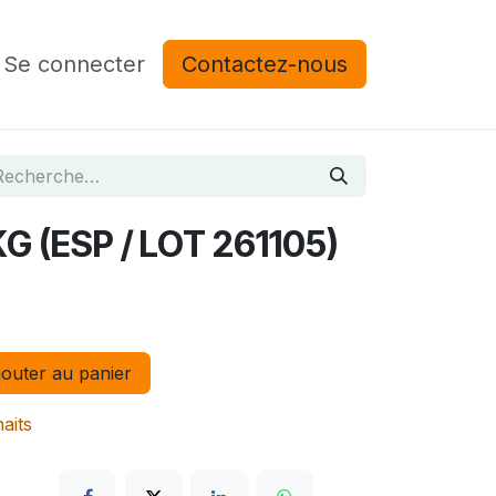
Se connecter
Contactez-nous
G (ESP / LOT 261105)
outer au panier
haits