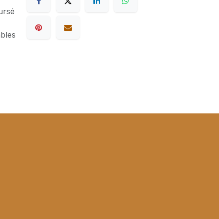
ursé
ables