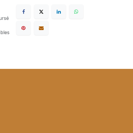
ursé
ables