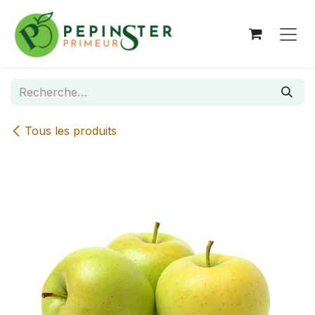
Se rendre au contenu
Tous les produits