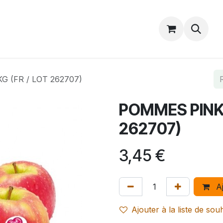
Catalogue
Accueil
Contactez-nous
 (FR / LOT 262707)
POMMES PINK 
262707)
3,45
€
Aj
Ajouter à la liste de sou