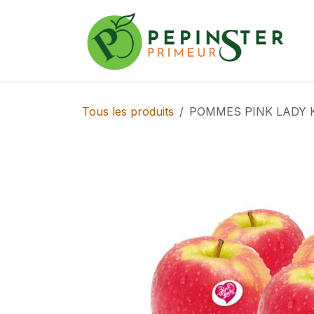
Se rendre au contenu
Tous les produits
POMMES PINK LADY KG