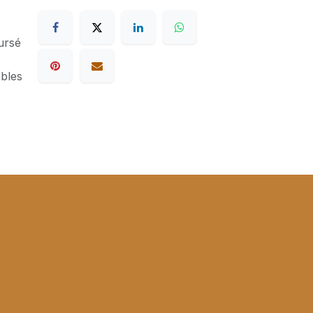
ursé
ables