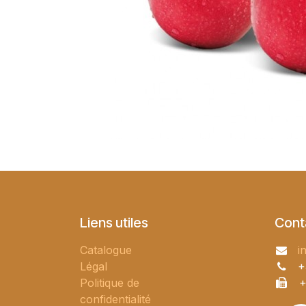
Liens utiles
Cont
Catalogue
i
Légal
+
Politique de
+
confidentialité