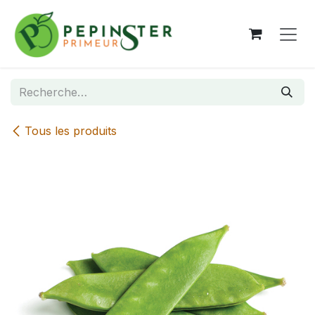
Se rendre au contenu
Tous les produits