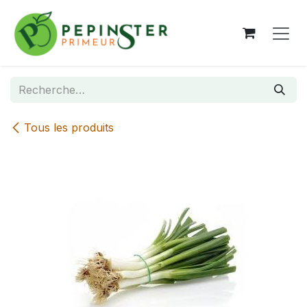
Se rendre au contenu
Tous les produits