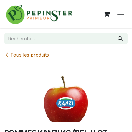
Se rendre au contenu
Tous les produits