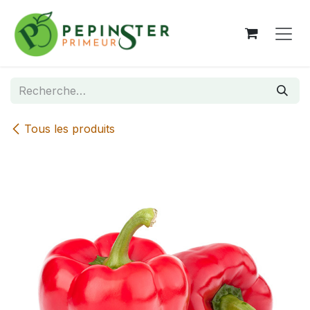
Se rendre au contenu
Tous les produits