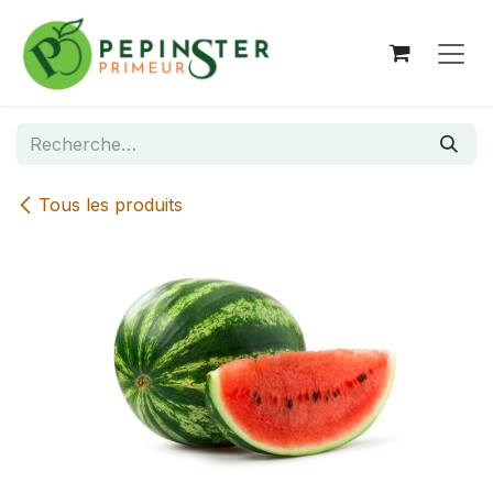
Se rendre au contenu
Tous les produits