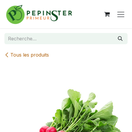
Se rendre au contenu
Tous les produits