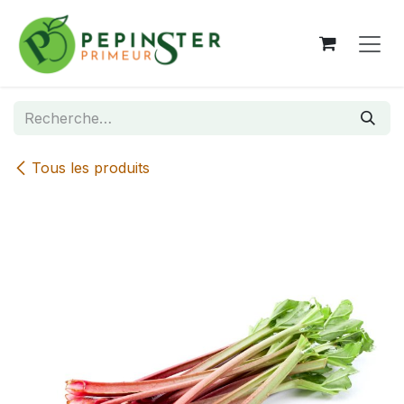
Se rendre au contenu
Tous les produits