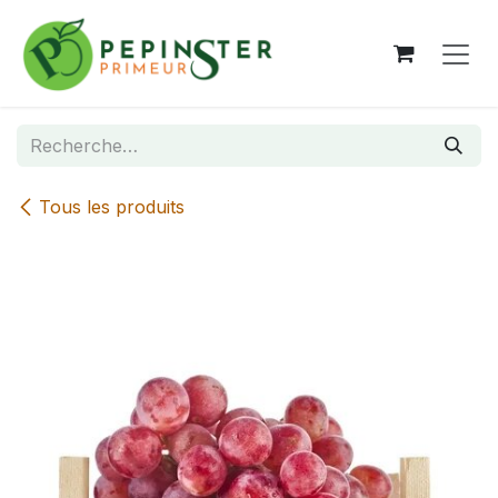
Se rendre au contenu
Tous les produits