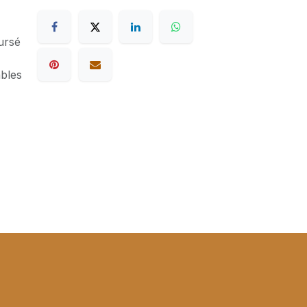
ursé
ables