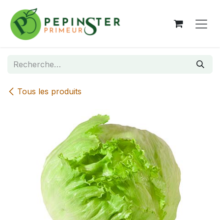
Se rendre au contenu
Tous les produits