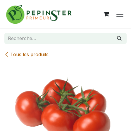
Se rendre au contenu
Tous les produits