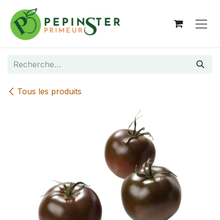
Se rendre au contenu
Tous les produits