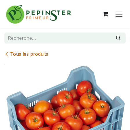
Se rendre au contenu
Tous les produits